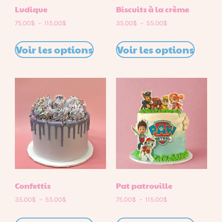
Ludique
Biscuits à la crème
75.00
$
–
115.00
$
35.00
$
–
55.00
$
Voir les options
Voir les options
Confettis
Pat patrouille
35.00
$
–
55.00
$
75.00
$
–
115.00
$