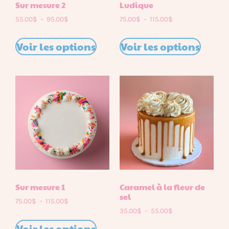
Sur mesure 2
Ludique
55.00
$
–
95.00
$
75.00
$
–
115.00
$
Voir les options
Voir les options
Sur mesure 1
Caramel à la fleur de
sel
75.00
$
–
115.00
$
35.00
$
–
55.00
$
Voir les options